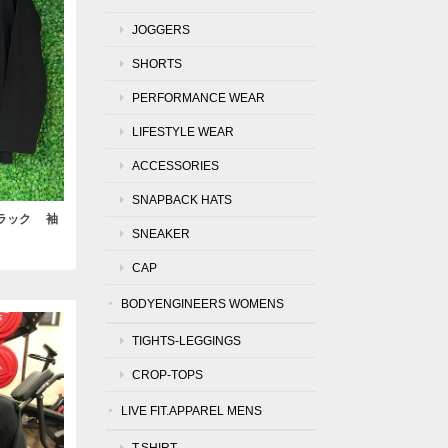
JOGGERS
SHORTS
PERFORMANCE WEAR
LIFESTYLE WEAR
ACCESSORIES
SNAPBACK HATS
lorブラック 袖
SNEAKER
CAP
BODYENGINEERS WOMENS
TIGHTS-LEGGINGS
CROP-TOPS
LIVE FIT.APPAREL MENS
T.SHIRT