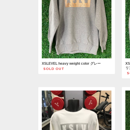
XSLEVEL heavy weight color グレー
XS
リ
SOLD OUT
S