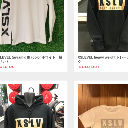
LEVEL (pyramid III ) color ホワイト 袖
XSLEVEL heavy weight ト
リント
ク
OLD OUT
SOLD OUT