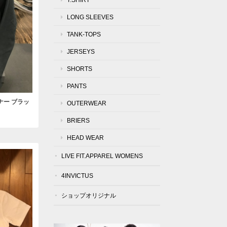
LONG SLEEVES
TANK-TOPS
JERSEYS
SHORTS
PANTS
レーナー ブラッ
OUTERWEAR
BRIERS
HEAD WEAR
LIVE FIT.APPAREL WOMENS
4INVICTUS
ショップオリジナル