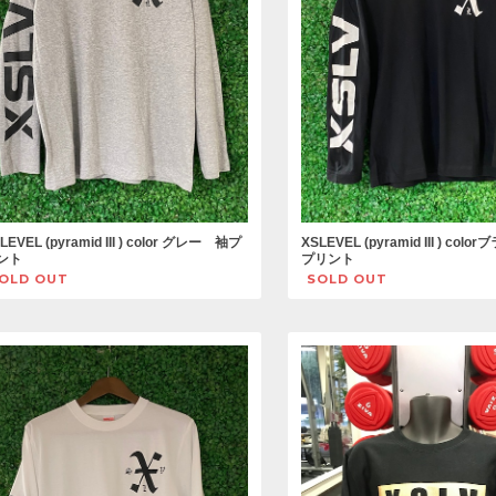
LEVEL (pyramid III ) color グレー 袖プ
XSLEVEL (pyramid III ) co
ント
プリント
OLD OUT
SOLD OUT