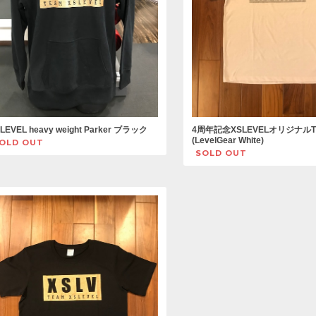
LEVEL heavy weight Parker ブラック
4周年記念XSLEVELオリジナル
(LevelGear White)
OLD OUT
SOLD OUT