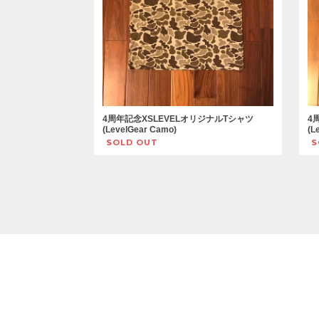
4周年記念XSLEVELオリジナルTシャツ
4
(LevelGear Camo)
(L
SOLD OUT
S